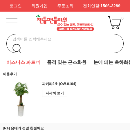
로그인
회원가입
주문조회
전화연결:
1566-3289
0
비즈니스 파트너
품격 있는 근조화환
눈에 띄는 축하화
이용후기
파키라2호 (OW-0104)
자세히 보기
[Re] 응대가 정말 친절해요