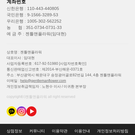
계좌번호
신한은행 : 110-443-440805
국민은행 : 9-1566-3289-53
우리은행 : 1005-302-562252
농 협 : 351-0734-0731-33
예 금 주 : 젠틀맨플라워(임대현)
상호명 : 젠틀맨플라워
대표이사 : 임대현
사업자등록번호 : 617-92-51980
[사업자번호확인]
통신판매업신고번호 : 제2014-부산해운-0371호
주소 : 부산광역시 해운대구 송정광어골로82번길 144, 4층 젠틀맨플라워
이메일 :
help@gentlemanflower.com
개인정보취급책임자 : 노현수 이사 / 이귀환 본부장
copyright⒞젠틀맨플라워 all right reserved
상점정보
커뮤니티
이용약관
이용안내
개인정보처리방침