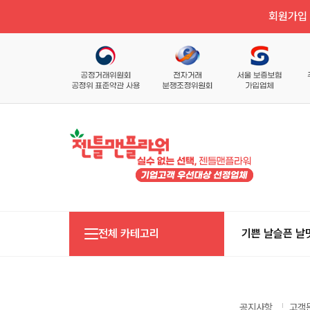
회원가입 
전체 카테고리
기쁜 날
슬픈 날
공지사항
고객