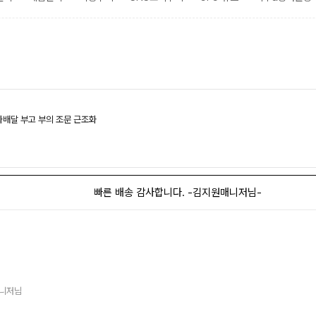
화배달 부고 부의 조문 근조화
빠른 배송 감사합니다. -김지원매니저님-
매니저님