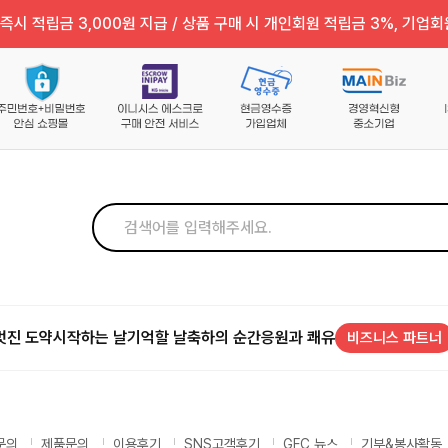
즉시 적립금 3,000원 지급 / 상품 구매 시 개인회원 적립금 3%, 기업회
멋진 도약
시작하는 날
기억할 날
축하의 순간
응원과 쾌유
비즈니스 파트너
문의
제품문의
이용후기
SNS고객후기
GFC 뉴스
기부&봉사활동