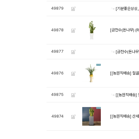
49879
[기분좋은상상_
[금전수(돈나무) (R
49878
49877
[금전수(돈나무) 
[[농원직배송] 철골
49876
49875
[[농원직배송] 
[[농원직배송] 산세
49874