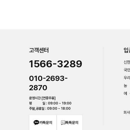
고객센터
입
1566-3289
신한
국민
010-2693-
우리
2870
농 
예 
운영시간 [연중무휴]
평 일 : 09:00 ~ 19:00
주말,공휴일 : 09:00 ~ 18:00
회사
카톡문의
톡톡문의