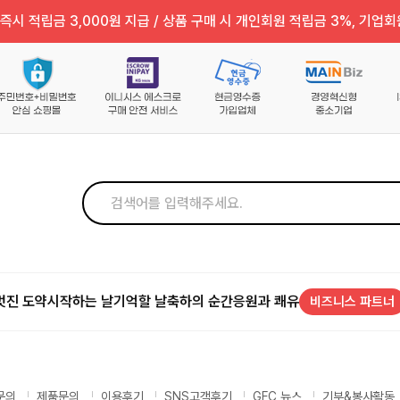
즉시 적립금 3,000원 지급 / 상품 구매 시 개인회원 적립금 3%, 기업회
멋진 도약
시작하는 날
기억할 날
축하의 순간
응원과 쾌유
비즈니스 파트너
문의
제품문의
이용후기
SNS고객후기
GFC 뉴스
기부&봉사활동