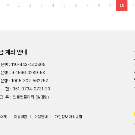
<<
1
2
3
4
5
6
7
8
9
10
>
금 계좌 안내
은행 : 110-443-440805
은행 : 9-1566-3289-53
은행 : 1005-302-562252
협 : 351-0734-0731-33
금 주 : 젠틀맨플라워 (임대현)
소개
이용약관
이용안내
개인정보 처리방침