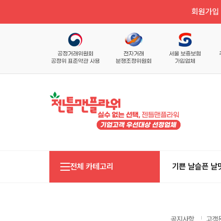
회원가입 
전체 카테고리
기쁜 날
슬픈 날
공지사항
고객