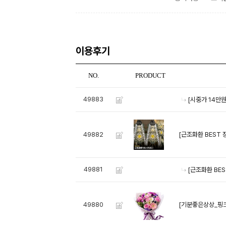
이용후기
NO.
PRODUCT
49883
[시중가 14만원
[근조화환 BEST 
49882
49881
[근조화환 BE
[기분좋은상상_핑크
49880