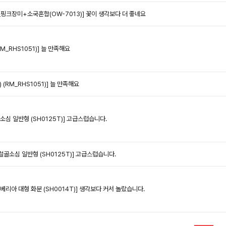
핑크장미+소국혼합(OW-7013)]
꽃이 생각보다 더 좋네요
M_RHS1051)]
늘 만족해요
(RM_RHS1051)]
늘 만족해요
소심 일반형 (SH0125T)]
고급스럽습니다.
철골소심 일반형 (SH0125T)]
고급스럽습니다.
베리아 대형 화분 (SH0014T)]
생각보다 커서 놀랐습니다.