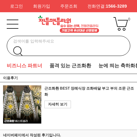
로그인
회원가입
주문조회
전화연결:
1566-3289
0
비즈니스 파트너
품격 있는 근조화환
눈에 띄는 축하화
이용후기
근조화환 BEST 장례식장 조화배달 부고 부의 조문 근조
화
자세히 보기
네이버페이에서 작성된 후기입니다.