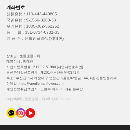
계좌번호
신한은행 : 110-443-440805
국민은행 : 9-1566-3289-53
우리은행 : 1005-302-562252
농 협 : 351-0734-0731-33
예 금 주 : 젠틀맨플라워(임대현)
상호명 : 젠틀맨플라워
대표이사 : 임대현
사업자등록번호 : 617-92-51980
[사업자번호확인]
통신판매업신고번호 : 제2014-부산해운-0371호
주소 : 부산광역시 해운대구 송정광어골로82번길 144, 4층 젠틀맨플라워
이메일 :
help@gentlemanflower.com
개인정보취급책임자 : 노현수 이사 / 이귀환 본부장
copyright⒞젠틀맨플라워 all right reserved