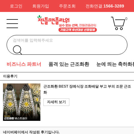
로그인
회원가입
주문조회
전화연결:
1566-3289
0
비즈니스 파트너
품격 있는 근조화환
눈에 띄는 축하화
이용후기
근조화환 BEST 장례식장 조화배달 부고 부의 조문 근조
화
자세히 보기
네이버페이에서 작성된 후기입니다.