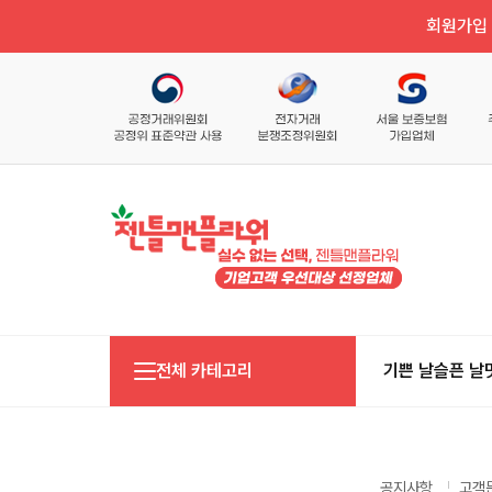
회원가입 
전체 카테고리
기쁜 날
슬픈 날
공지사항
고객