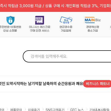
즉시 적립금 3,000원 지급 / 상품 구매 시 개인회원 적립금 3%, 기업회
멋진 도약
시작하는 날
기억할 날
축하의 순간
응원과 쾌유
비즈니스 파트너
문의
제품문의
이용후기
SNS고객후기
GFC 뉴스
기부&봉사활동