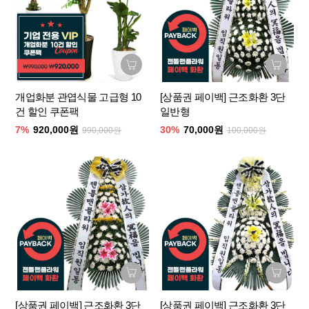
개업화분 관엽식물 고급형 10
[상품권 페이백] 근조화환 3단
건 할인 쿠폰팩
일반형
7%
920,000원
30%
70,000원
990,000원
100,000원
[상품권 페이백] 근조화환 3단
[상품권 페이백] 근조화환 3단