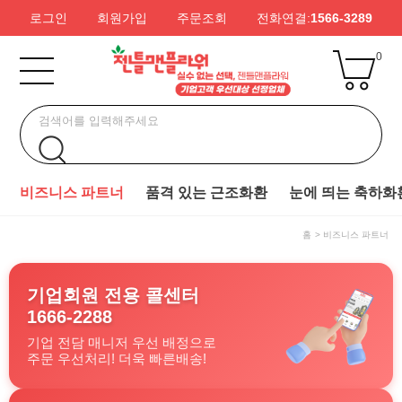
로그인
회원가입
주문조회
전화연결:
1566-3289
0
비즈니스 파트너
품격 있는 근조화환
눈에 띄는 축하화
홈
비즈니스 파트너
기업회원 전용 콜센터
1666-2288
기업 전담 매니저 우선 배정으로
주문 우선처리! 더욱 빠른배송!