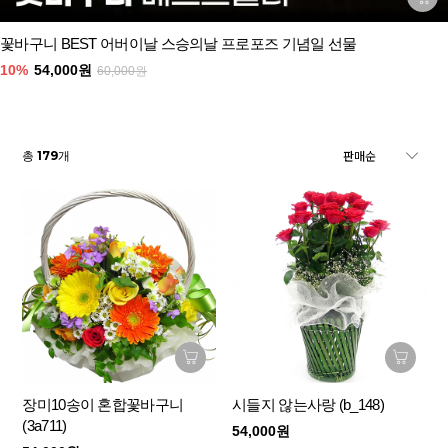
꽃바구니 BEST 어버이날 스승의날 프로포즈 기념일 선물
10%
54,000원
60,000원
179
총
개
장미10송이 혼합꽃바구니
시들지 않는사랑 (b_148)
(3a711)
54,000원