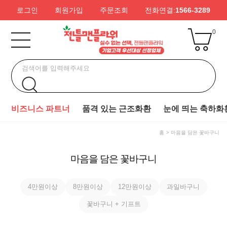
로그인
회원가입
주문조회
전화연결:
1566-3289
0
비즈니스 파트너
품격 있는 근조화환
눈에 띄는 축하화
홈
마음을 담은 꽃바구니
마음을 담은 꽃바구니
4만원이상
8만원이상
12만원이상
과일바구니
꽃바구니 + 기프트