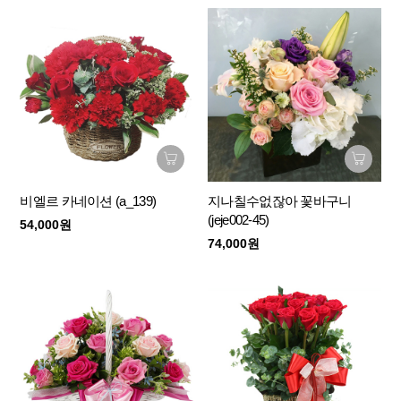
비엘르 카네이션 (a_139)
지나칠수없잖아 꽃바구니
(jeje002-45)
54,000원
74,000원