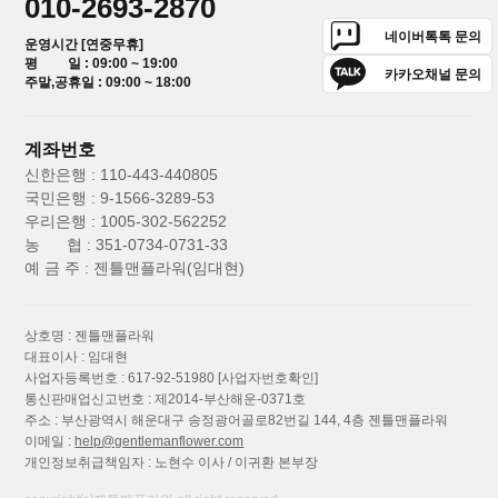
010-2693-2870
네이버톡톡 문의
운영시간 [연중무휴]
평 일 : 09:00 ~ 19:00
카카오채널 문의
주말,공휴일 : 09:00 ~ 18:00
계좌번호
신한은행 : 110-443-440805
국민은행 : 9-1566-3289-53
우리은행 : 1005-302-562252
농 협 : 351-0734-0731-33
예 금 주 : 젠틀맨플라워(임대현)
상호명 : 젠틀맨플라워
대표이사 : 임대현
사업자등록번호 : 617-92-51980
[사업자번호확인]
통신판매업신고번호 : 제2014-부산해운-0371호
주소 : 부산광역시 해운대구 송정광어골로82번길 144, 4층 젠틀맨플라워
이메일 :
help@gentlemanflower.com
개인정보취급책임자 : 노현수 이사 / 이귀환 본부장