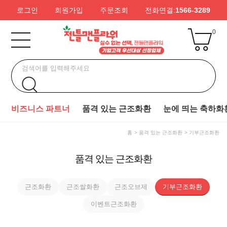
로그인
회원가입
주문조회
전화연결:
1566-3289
0
비즈니스 파트너
품격 있는 근조화환
눈에 띄는 축하화
홈
품격 있는 근조화환
기부근조화환
품격 있는 근조화환
근조화환
근조쌀화환
근조오브제
기부근조화환
이벤트근조화환