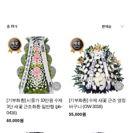
11
총
개
[기부화환] 시중가 10만원 수제
[기부화환] 수제 새꽃 근조 영정
3단 새꽃 근조화환 일반형 (pb-
바구니 (OW-3018)
0416)
55,000원
60,000원