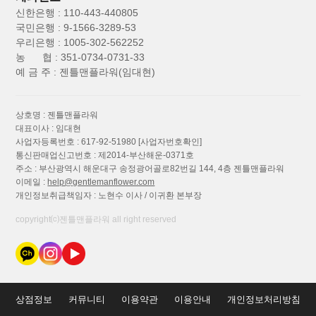
신한은행 : 110-443-440805
국민은행 : 9-1566-3289-53
우리은행 : 1005-302-562252
농 협 : 351-0734-0731-33
예 금 주 : 젠틀맨플라워(임대현)
상호명 : 젠틀맨플라워
대표이사 : 임대현
사업자등록번호 : 617-92-51980
[사업자번호확인]
통신판매업신고번호 : 제2014-부산해운-0371호
주소 : 부산광역시 해운대구 송정광어골로82번길 144, 4층 젠틀맨플라워
이메일 :
help@gentlemanflower.com
개인정보취급책임자 : 노현수 이사 / 이귀환 본부장
copyright⒞젠틀맨플라워 all right reserved
상점정보
커뮤니티
이용약관
이용안내
개인정보처리방침