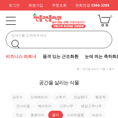
로그인
회원가입
주문조회
전화연결:
1566-3289
0
비즈니스 파트너
품격 있는 근조화환
눈에 띄는 축하화
홈
공간을 살리는 식물
율마
공간을 살리는 식물
금전수
산세베리아
스투키
인삼팬다
행운목
안시리움
해피트리
고무나무
뱅갈고무나무
맛상
홍콩야자
율마
스파트필름
녹보수