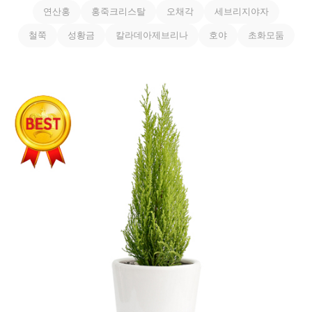
연산홍
홍죽크리스탈
오채각
세브리지야자
철쭉
성황금
칼라데아제브리나
호야
초화모둠