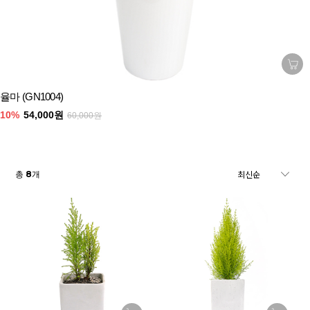
율마 (GN1004)
10%
54,000원
60,000원
8
총
개