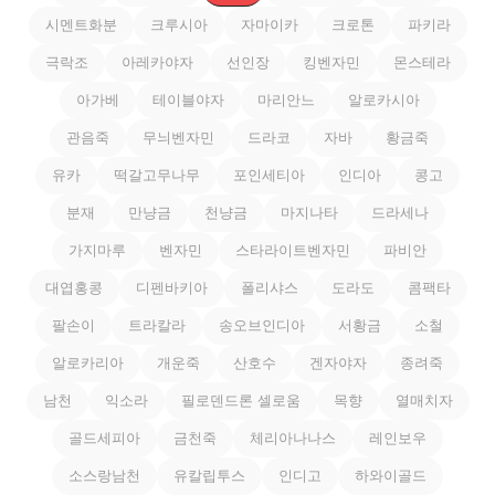
시멘트화분
크루시아
자마이카
크로톤
파키라
극락조
아레카야자
선인장
킹벤자민
몬스테라
아가베
테이블야자
마리안느
알로카시아
관음죽
무늬벤자민
드라코
자바
황금죽
유카
떡갈고무나무
포인세티아
인디아
콩고
분재
만냥금
천냥금
마지나타
드라세나
가지마루
벤자민
스타라이트벤자민
파비안
대엽홍콩
디펜바키아
폴리샤스
도라도
콤팩타
팔손이
트라칼라
송오브인디아
서황금
소철
알로카리아
개운죽
산호수
겐자야자
종려죽
남천
익소라
필로덴드론 셀로움
목향
열매치자
골드세피아
금천죽
체리아나나스
레인보우
소스랑남천
유칼립투스
인디고
하와이골드