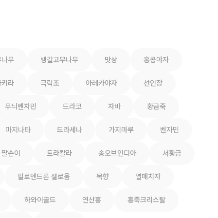
무나무
뱅갈고무나무
맛상
홍콩야자
파키라
극락조
아레카야자
선인장
무늬벤자민
드라코
자바
황금죽
마지나타
드라세나
가지마루
벤자민
팔손이
트라칼라
송오브인디아
서황금
필로덴드론 셀로움
목향
열매치자
하와이골드
연산홍
홍죽크리스탈