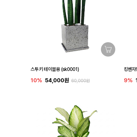
스투키 테이블용 (sk0001)
킹벤자민
10%
54,000원
9%
60,000원