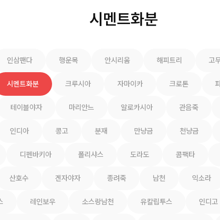
시멘트화분
인삼팬다
행운목
안시리움
해피트리
고
시멘트화분
크루시아
자마이카
크로톤
테이블야자
마리안느
알로카시아
관음죽
인디아
콩고
분재
만냥금
천냥금
디펜바키아
폴리샤스
도라도
콤팩타
산호수
겐자야자
종려죽
남천
익소라
스
레인보우
소스랑남천
유칼립투스
인디고