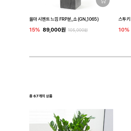
1073)
율마 시멘트 느낌 FRP분_소 (GN_1065)
스투키 
15%
89,000원
10%
105,000원
총
67
개의 상품