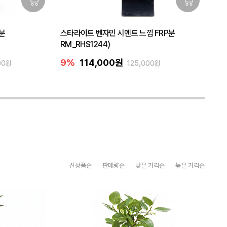
분
스타라이트 벤자민 시멘트 느낌 FRP분
RM_RHS1244)
9%
114,000원
00원
125,000원
신상품순
판매량순
낮은 가격순
높은 가격순