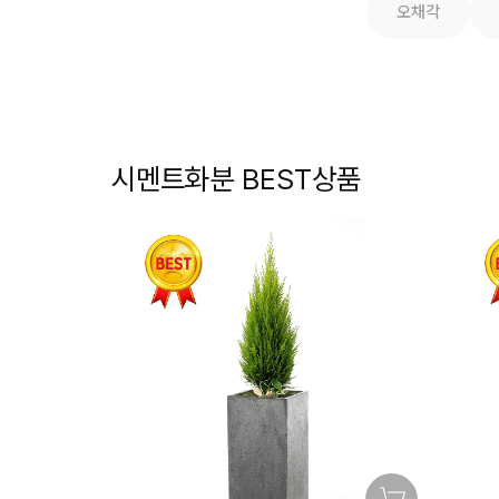
오채각
시멘트화분 BEST상품