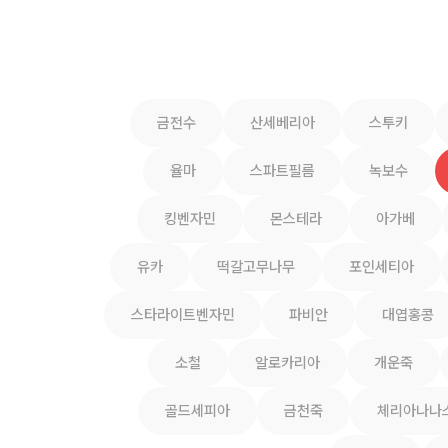
금전수
산세베리아
스투키
율마
스파트필름
녹보수
킹벤자민
몬스테라
아가베
유카
떡갈고무나무
포인세티아
스타라이트벤자민
파비안
대엽홍콩
소철
알로카리아
개운죽
골드세피아
금천죽
체리아나나