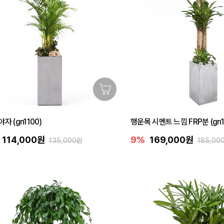
자 (gn1100)
행운목 시멘트 느낌 FRP분 (gn1
114,000원
9%
169,000원
135,000원
185,00