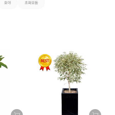
호야
초화모둠