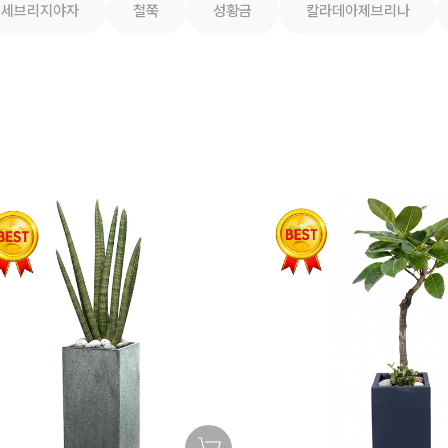
세브리지야자
철쭉
성황금
칼라데아제브리나