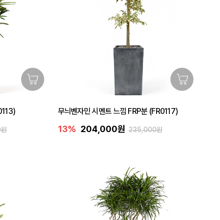
113)
무늬벤자민 시멘트 느낌 FRP분 (FR0117)
13%
204,000원
0원
235,000원