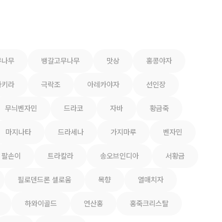
무나무
뱅갈고무나무
맛상
홍콩야자
파키라
극락조
아레카야자
선인장
무늬벤자민
드라코
자바
황금죽
마지나타
드라세나
가지마루
벤자민
팔손이
트라칼라
송오브인디아
서황금
필로덴드론 셀로움
목향
열매치자
하와이골드
연산홍
홍죽크리스탈