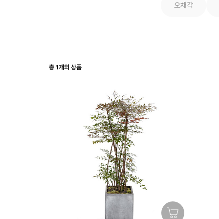
오채각
총
1
개의 상품