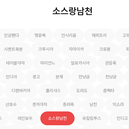
소스랑남천
인삼팬다
행운목
안시리움
해피트리
고
시멘트화분
크루시아
자마이카
크로톤
테이블야자
마리안느
알로카시아
관음죽
인디아
콩고
분재
만냥금
천냥금
디펜바키아
폴리샤스
도라도
콤팩타
산호수
겐자야자
종려죽
남천
익소라
스
레인보우
소스랑남천
유칼립투스
인디고