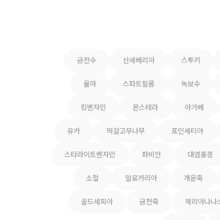
금전수
산세베리아
스투키
율마
스파트필름
녹보수
킹벤자민
몬스테라
아가베
유카
떡갈고무나무
포인세티아
스타라이트벤자민
파비안
대엽홍콩
소철
알로카리아
개운죽
골드세피아
금천죽
체리아나나