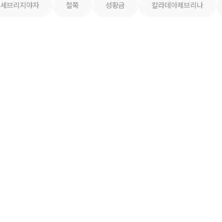
세브리지야자
철쭉
성황금
칼라데아제브리나