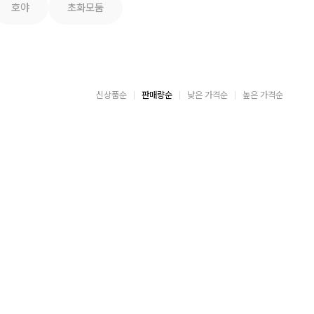
호야
초화모둠
신상품순
판매량순
낮은 가격순
높은 가격순