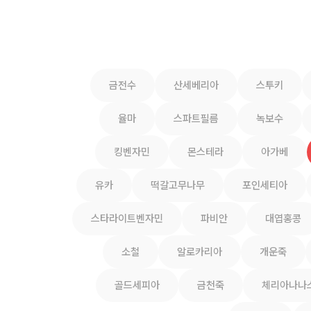
금전수
산세베리아
스투키
율마
스파트필름
녹보수
킹벤자민
몬스테라
아가베
유카
떡갈고무나무
포인세티아
스타라이트벤자민
파비안
대엽홍콩
소철
알로카리아
개운죽
골드세피아
금천죽
체리아나나