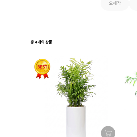
오채각
총
4
개의 상품