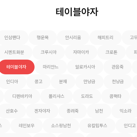
테이블야자
인삼팬다
행운목
안시리움
해피트리
고
시멘트화분
크루시아
자마이카
크로톤
테이블야자
마리안느
알로카시아
관음죽
인디아
콩고
분재
만냥금
천냥금
디펜바키아
폴리샤스
도라도
콤팩타
산호수
겐자야자
종려죽
남천
익소라
스
레인보우
소스랑남천
유칼립투스
인디고