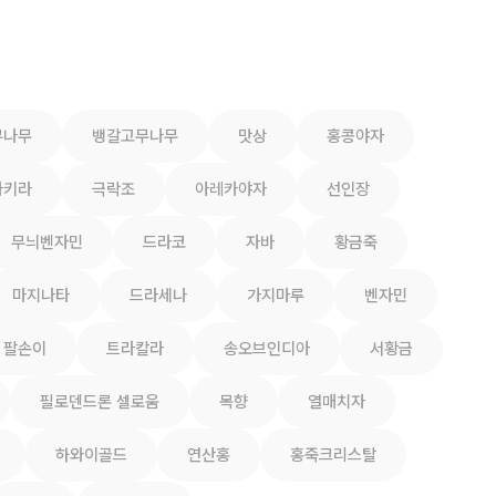
무나무
뱅갈고무나무
맛상
홍콩야자
파키라
극락조
아레카야자
선인장
무늬벤자민
드라코
자바
황금죽
마지나타
드라세나
가지마루
벤자민
팔손이
트라칼라
송오브인디아
서황금
필로덴드론 셀로움
목향
열매치자
하와이골드
연산홍
홍죽크리스탈