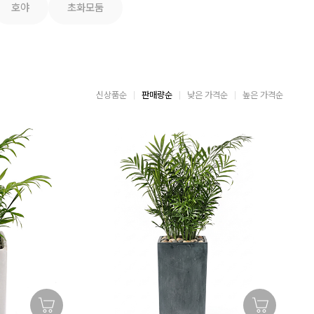
호야
초화모둠
신상품순
판매량순
낮은 가격순
높은 가격순