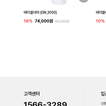
테이블야자 (GN_1050)
테이블야
18%
74,000원
10%
90,000원
고객센터
입
1566-3289
신한