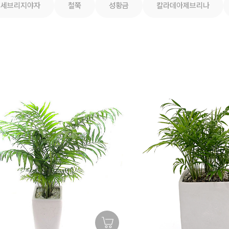
세브리지야자
철쭉
성황금
칼라데아제브리나