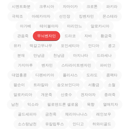
시멘트화분
크루시아
자마이카
크로톤
파키라
극락조
아레카야자
선인장
킹벤자민
몬스테라
아가베
테이블야자
마리안느
알로카시아
관음죽
무늬벤자민
드라코
자바
황금죽
유카
떡갈고무나무
포인세티아
인디아
콩고
분재
만냥금
천냥금
마지나타
드라세나
가지마루
벤자민
스타라이트벤자민
파비안
대엽홍콩
디펜바키아
폴리샤스
도라도
콤팩타
팔손이
트라칼라
송오브인디아
서황금
소철
알로카리아
개운죽
산호수
겐자야자
종려죽
남천
익소라
필로덴드론 셀로움
목향
열매치자
골드세피아
금천죽
체리아나나스
레인보우
소스랑남천
유칼립투스
인디고
하와이골드