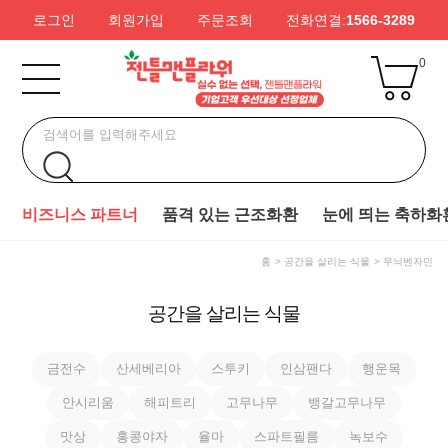
로그인
회원가입
주문조회
전화연결:
1566-3289
0
비즈니스 파트너
품격 있는 근조화환
눈에 띄는 축하화
홈
공간을 살리는 식물
무늬벤자민
공간을 살리는 식물
금전수
산세베리아
스투키
인삼팬다
행운목
안시리움
해피트리
고무나무
뱅갈고무나무
맛상
홍콩야자
율마
스파트필름
녹보수