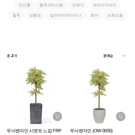
연산홍
홍죽크리스탈
오채각
세브리지야자
철쭉
성황금
칼라데아제브리나
호야
초화모둠
2
총
개
무늬벤자민 시멘트 느낌 FRP
무늬벤자민 (OW-0055)