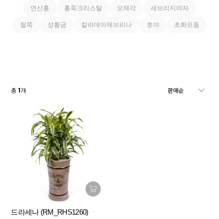
연산홍
홍죽크리스탈
오채각
세브리지야자
철쭉
성황금
칼라데아제브리나
호야
초화모둠
1
총
개
드라세나 (RM_RHS1260)