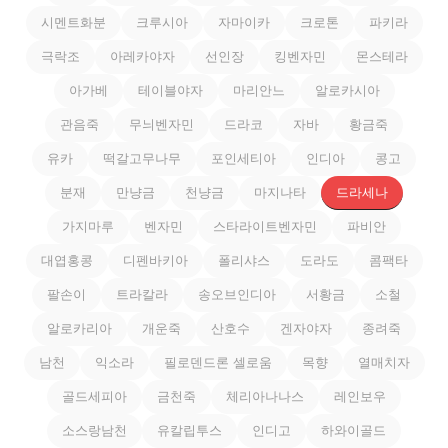
시멘트화분
크루시아
자마이카
크로톤
파키라
극락조
아레카야자
선인장
킹벤자민
몬스테라
아가베
테이블야자
마리안느
알로카시아
관음죽
무늬벤자민
드라코
자바
황금죽
유카
떡갈고무나무
포인세티아
인디아
콩고
분재
만냥금
천냥금
마지나타
드라세나
가지마루
벤자민
스타라이트벤자민
파비안
대엽홍콩
디펜바키아
폴리샤스
도라도
콤팩타
팔손이
트라칼라
송오브인디아
서황금
소철
알로카리아
개운죽
산호수
겐자야자
종려죽
남천
익소라
필로덴드론 셀로움
목향
열매치자
골드세피아
금천죽
체리아나나스
레인보우
소스랑남천
유칼립투스
인디고
하와이골드