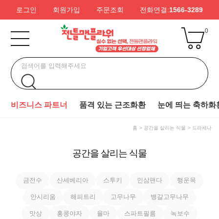
로그인
회원가입
주문조회
전화연결:
1566-3289
0
비즈니스 파트너
품격 있는 근조화환
눈에 띄는 축하화
홈
공간을 살리는 식물
드라세나
공간을 살리는 식물
금전수
산세베리아
스투키
인삼팬다
행운목
안시리움
해피트리
고무나무
뱅갈고무나무
맛상
홍콩야자
율마
스파트필름
녹보수