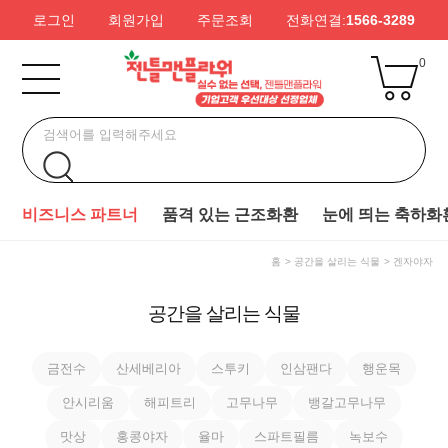
로그인
회원가입
주문조회
전화연결:
1566-3289
0
비즈니스 파트너
품격 있는 근조화환
눈에 띄는 축하화
홈
공간을 살리는 식물
겐자야자
공간을 살리는 식물
금전수
산세베리아
스투키
인삼팬다
행운목
안시리움
해피트리
고무나무
뱅갈고무나무
맛상
홍콩야자
율마
스파트필름
녹보수