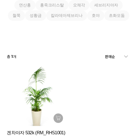
연산홍
홍죽크리스탈
오채각
세브리지야자
철쭉
성황금
칼라데아제브리나
호야
초화모둠
1
총
개
겐차야자 532k (RM_RHS1001)