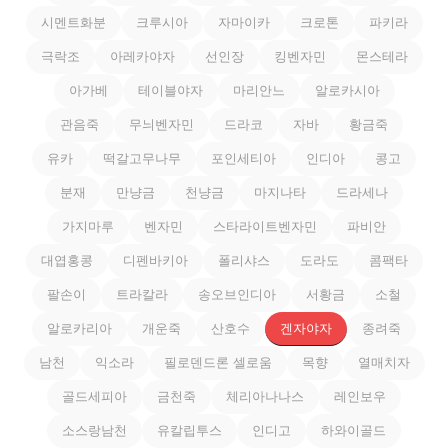
시멘트화분
크루시아
자마이카
크로톤
파키라
극락조
아레카야자
선인장
킹벤자민
몬스테라
아가베
테이블야자
마리안느
알로카시아
관음죽
무늬벤자민
드라코
자바
황금죽
유카
떡갈고무나무
포인세티아
인디아
콩고
분재
만냥금
천냥금
마지나타
드라세나
가지마루
벤자민
스타라이트벤자민
파비안
대엽홍콩
디펜바키아
폴리샤스
도라도
콤팩타
팔손이
트라칼라
송오브인디아
서황금
소철
알로카리아
개운죽
산호수
겐자야자
종려죽
남천
익소라
필로덴드론 셀로움
목향
열매치자
골드세피아
금천죽
체리아나나스
레인보우
소스랑남천
유칼립투스
인디고
하와이골드