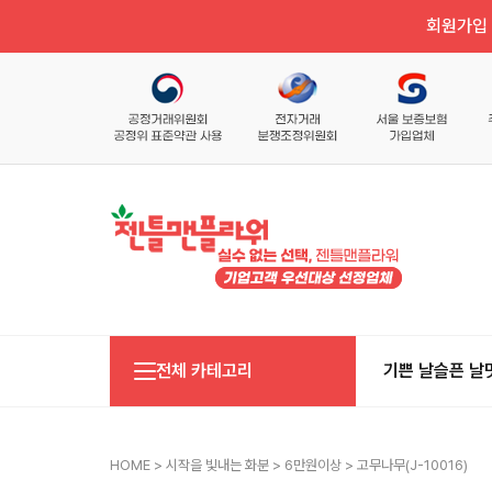
회원가입 
전체 카테고리
기쁜 날
슬픈 날
HOME
>
시작을 빛내는 화분
>
6만원이상
> 고무나무(j-10016)