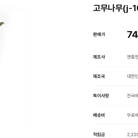
고무나무(j-1
74
판매가
제조사
젠틀
제조국
대한
특이사항
전국
배송비
무료
적립금
2,22