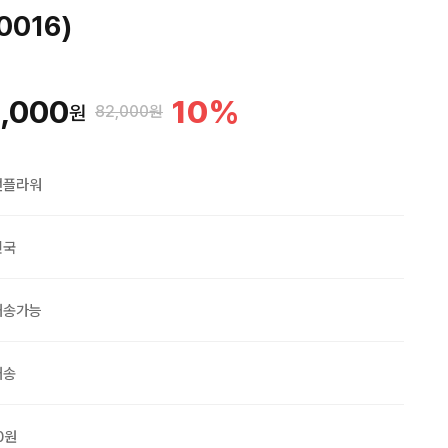
0016)
,000
10
%
원
82,000원
맨플라워
민국
배송가능
배송
0원