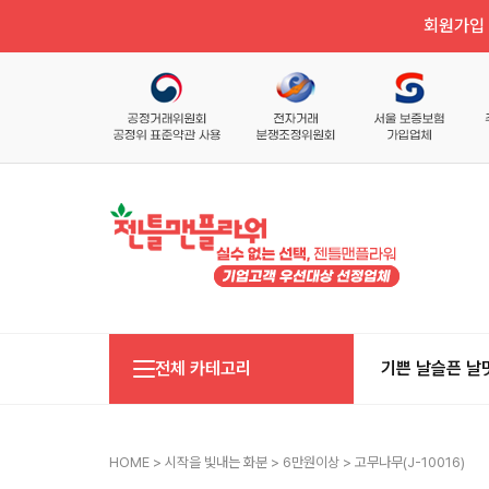
회원가입 
전체 카테고리
기쁜 날
슬픈 날
HOME
>
시작을 빛내는 화분
>
6만원이상
> 고무나무(j-10016)