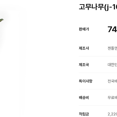
고무나무(j-1
74
판매가
제조사
젠틀
제조국
대한
특이사항
전국
배송비
무료
적립금
2,22