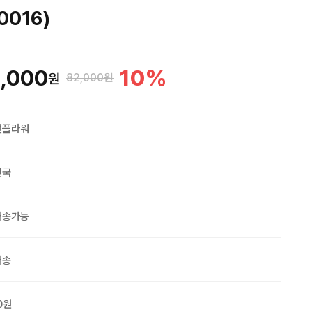
0016)
,000
10
%
원
82,000원
맨플라워
민국
배송가능
배송
0원