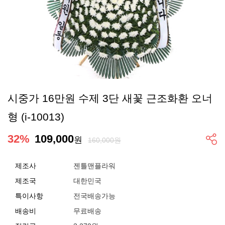
시중가 16만원 수제 3단 새꽃 근조화환 오너
형 (i-10013)
32
%
109,000
원
160,000원
제조사
젠틀맨플라워
제조국
대한민국
특이사항
전국배송가능
배송비
무료배송