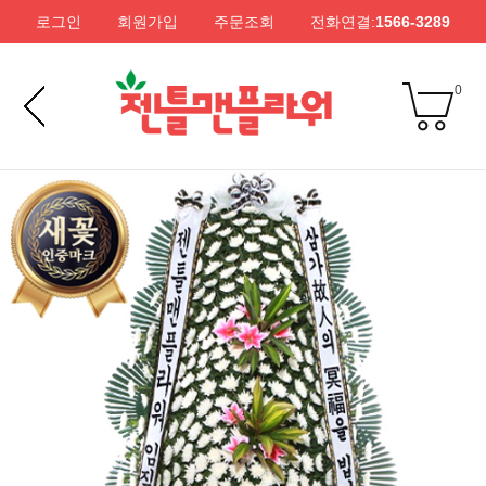
로그인
회원가입
주문조회
전화연결:
1566-3289
0