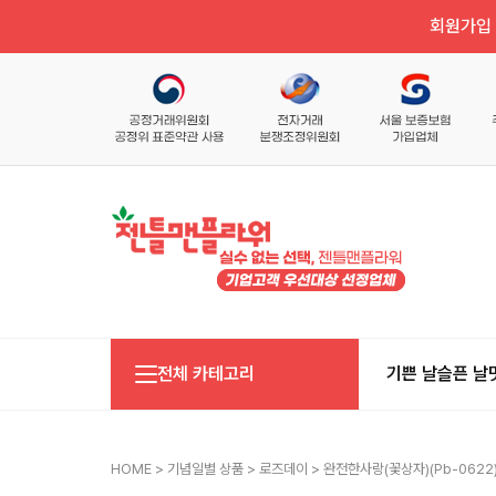
회원가입 
전체 카테고리
기쁜 날
슬픈 날
HOME
>
기념일별 상품
>
로즈데이
> 완전한사랑(꽃상자)(pb-0622