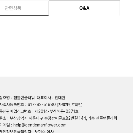
관련상품
Q&A
상호명 : 젠틀맨플라워
대표이사 : 임대현
사업자등록번호 : 617-92-51980
[사업자번호확인]
통신판매업신고번호 : 제2014-부산해운-0371호
주소 : 부산광역시 해운대구 송정광어골로82번길 144, 4층 젠틀맨플라워
이메일 : help@gentlemanflower.com
개인정보취급책임자 : 노현수 이사