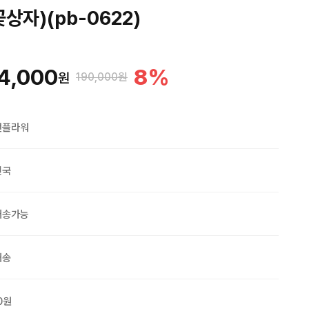
상자)(pb-0622)
4,000
8
%
원
190,000원
맨플라워
민국
배송가능
배송
0원