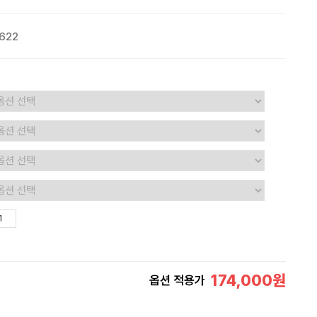
622
174,000
원
옵션 적용가