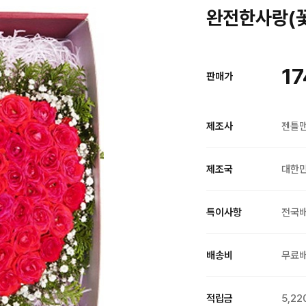
완전한사랑(꽃
17
판매가
제조사
젠틀
제조국
대한
특이사항
전국
배송비
무료
적립금
5,22