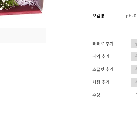
모델명
pb-0
빼빼로 추가
케익 추가
초콜렛 추가
사탕 추가
수량