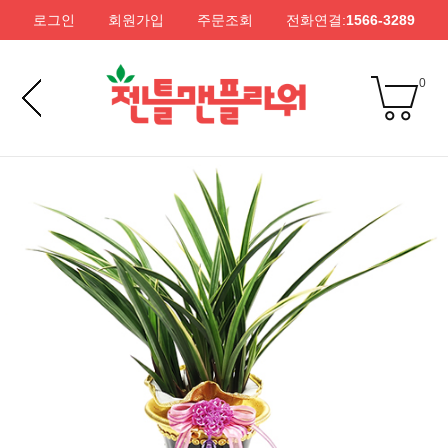
로그인
회원가입
주문조회
전화연결:
1566-3289
0