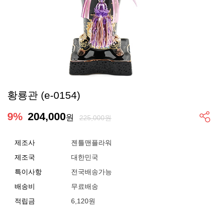
황룡관 (e-0154)
9
%
204,000
원
225,000원
제조사
젠틀맨플라워
제조국
대한민국
특이사항
전국배송가능
배송비
무료배송
적립금
6,120원