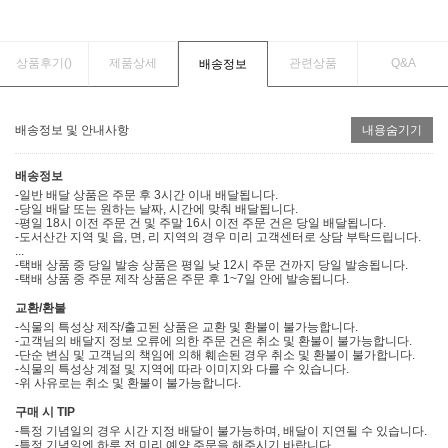
상품후기(
)
제품상세
관련상품
Q&A
배송정보
배송정보 및 안내사항
내용숨기기
배송정보
-일반 배달 상품은 주문 후 3시간 이내 배달됩니다.
-당일 배달 또는 원하는 날짜, 시간에 맞춰 배달됩니다.
-평일 18시 이전 주문 건 및 주말 16시 이전 주문 건은 당일 배달됩니다.
-도서산간 지역 및 읍, 면, 리 지역의 경우 미리 고객센터로 상담 부탁드립니다.
...
-택배 상품 중 당일 발송 상품은 평일 낮 12시 주문 건까지 당일 발송됩니다.
-택배 상품 중 주문 제작 상품은 주문 후 1~7일 안에 발송됩니다.
교환/환불
-식물의 특성상 제작/출고된 상품은 교환 및 환불이 불가능합니다.
-고객님의 배달지 정보 오류에 의한 주문 건은 취소 및 환불이 불가능합니다.
-단순 변심 및 고객님의 책임에 의해 훼손된 경우 취소 및 환불이 불가합니다.
-식물의 특성상 계절 및 지역에 따라 이미지와 다를 수 있습니다.
-위 사유로는 취소 및 환불이 불가능합니다.
구매 시 TIP
-특정 기념일의 경우 시간 지정 배달이 불가능하며, 배달이 지연될 수 있습니다.
-특정 기념일엔 하루 전 미리 예약 주문을 해주시기 바랍니다.