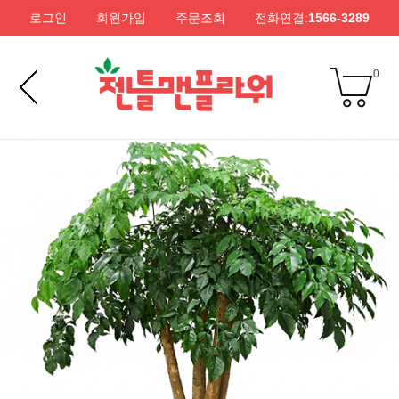
로그인
회원가입
주문조회
전화연결:
1566-3289
0