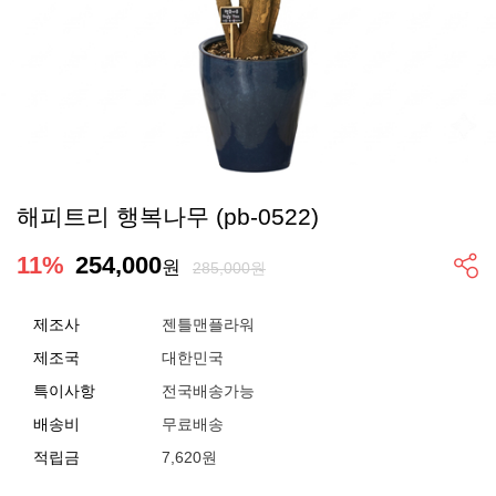
해피트리 행복나무 (pb-0522)
11
%
254,000
원
285,000원
제조사
젠틀맨플라워
제조국
대한민국
특이사항
전국배송가능
배송비
무료배송
적립금
7,620원