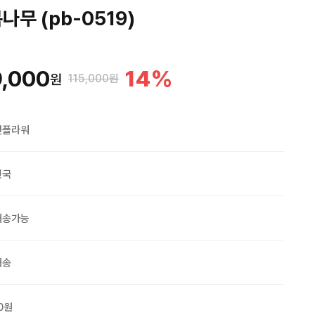
무 (pb-0519)
,000
14
%
원
115,000원
맨플라워
민국
배송가능
배송
0원