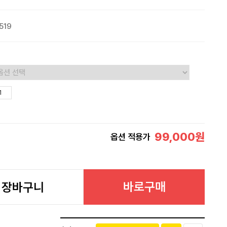
519
99,000
원
옵션 적용가
바로구매
장바구니