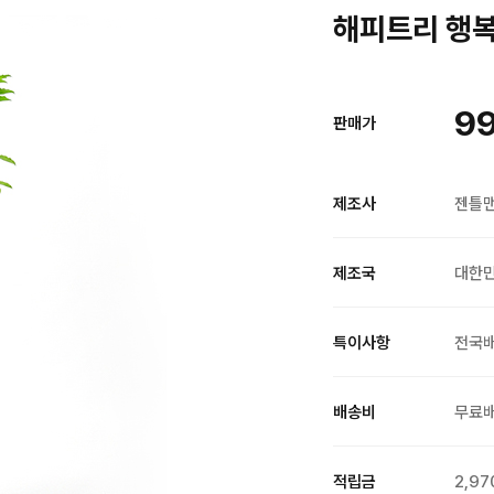
해피트리 행복나
99
판매가
제조사
젠틀
제조국
대한
특이사항
전국
배송비
무료
적립금
2,97