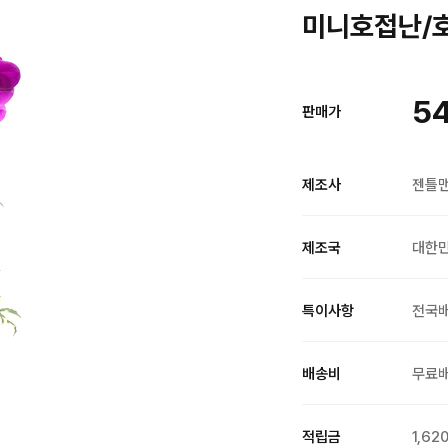
미니호접난/호
5
판매가
제조사
젠틀
제조국
대한
특이사항
전국
배송비
무료
적립금
1,62