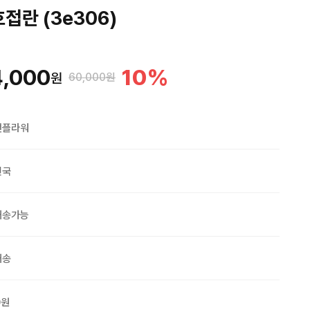
접란 (3e306)
4,000
10
%
원
60,000원
맨플라워
민국
배송가능
배송
0원