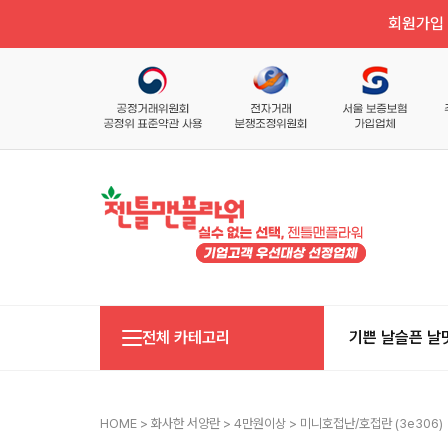
회원가입 
전체 카테고리
기쁜 날
슬픈 날
HOME
>
화사한 서양란
>
4만원이상
> 미니호접난/호접란 (3e306)