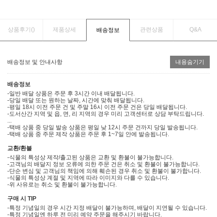
상품후기(
)
제품상세
관련상품
Q&A
배송정보
배송정보 및 안내사항
내용숨기기
배송정보
-일반 배달 상품은 주문 후 3시간 이내 배달됩니다.
-당일 배달 또는 원하는 날짜, 시간에 맞춰 배달됩니다.
-평일 18시 이전 주문 건 및 주말 16시 이전 주문 건은 당일 배달됩니다.
-도서산간 지역 및 읍, 면, 리 지역의 경우 미리 고객센터로 상담 부탁드립니다.
...
-택배 상품 중 당일 발송 상품은 평일 낮 12시 주문 건까지 당일 발송됩니다.
-택배 상품 중 주문 제작 상품은 주문 후 1~7일 안에 발송됩니다.
교환/환불
-식물의 특성상 제작/출고된 상품은 교환 및 환불이 불가능합니다.
-고객님의 배달지 정보 오류에 의한 주문 건은 취소 및 환불이 불가능합니다.
-단순 변심 및 고객님의 책임에 의해 훼손된 경우 취소 및 환불이 불가합니다.
-식물의 특성상 계절 및 지역에 따라 이미지와 다를 수 있습니다.
-위 사유로는 취소 및 환불이 불가능합니다.
구매 시 TIP
-특정 기념일의 경우 시간 지정 배달이 불가능하며, 배달이 지연될 수 있습니다.
-특정 기념일엔 하루 전 미리 예약 주문을 해주시기 바랍니다.