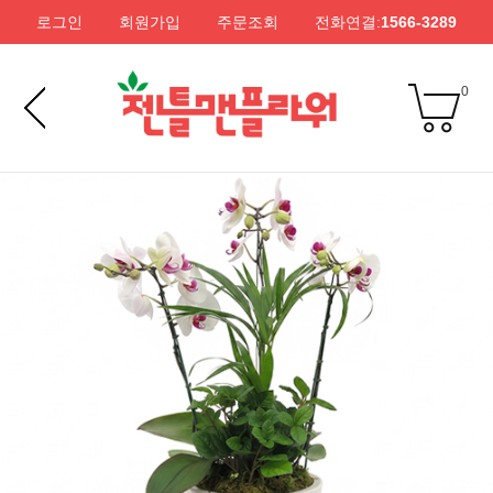
로그인
회원가입
주문조회
전화연결:
1566-3289
0