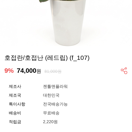
호접란/호접난 (레드립) (f_107)
9
%
74,000
원
81,000원
제조사
젠틀맨플라워
제조국
대한민국
특이사항
전국배송가능
배송비
무료배송
적립금
2,220원