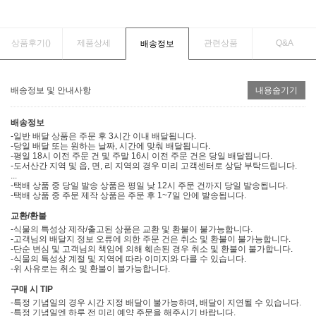
상품후기(
)
제품상세
관련상품
Q&A
배송정보
배송정보 및 안내사항
내용숨기기
배송정보
-일반 배달 상품은 주문 후 3시간 이내 배달됩니다.
-당일 배달 또는 원하는 날짜, 시간에 맞춰 배달됩니다.
-평일 18시 이전 주문 건 및 주말 16시 이전 주문 건은 당일 배달됩니다.
-도서산간 지역 및 읍, 면, 리 지역의 경우 미리 고객센터로 상담 부탁드립니다.
...
-택배 상품 중 당일 발송 상품은 평일 낮 12시 주문 건까지 당일 발송됩니다.
-택배 상품 중 주문 제작 상품은 주문 후 1~7일 안에 발송됩니다.
교환/환불
-식물의 특성상 제작/출고된 상품은 교환 및 환불이 불가능합니다.
-고객님의 배달지 정보 오류에 의한 주문 건은 취소 및 환불이 불가능합니다.
-단순 변심 및 고객님의 책임에 의해 훼손된 경우 취소 및 환불이 불가합니다.
-식물의 특성상 계절 및 지역에 따라 이미지와 다를 수 있습니다.
-위 사유로는 취소 및 환불이 불가능합니다.
구매 시 TIP
-특정 기념일의 경우 시간 지정 배달이 불가능하며, 배달이 지연될 수 있습니다.
-특정 기념일엔 하루 전 미리 예약 주문을 해주시기 바랍니다.