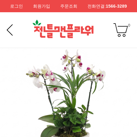
로그인
회원가입
주문조회
전화연결:
1566-3289
0