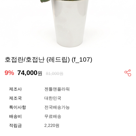
호접란/호접난 (레드립) (f_107)
9
%
74,000
원
81,000원
제조사
젠틀맨플라워
제조국
대한민국
특이사항
전국배송가능
배송비
무료배송
적립금
2,220원