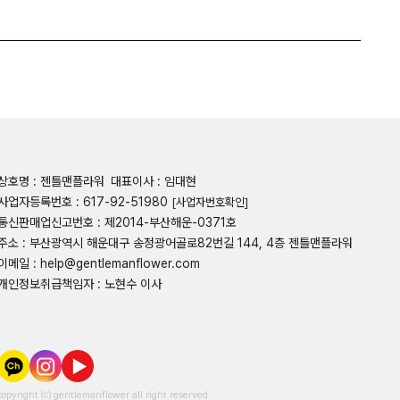
상호명 : 젠틀맨플라워
대표이사 : 임대현
사업자등록번호 : 617-92-51980
[사업자번호확인]
통신판매업신고번호 : 제2014-부산해운-0371호
주소 : 부산광역시 해운대구 송정광어골로82번길 144, 4층 젠틀맨플라워
이메일 : help@gentlemanflower.com
개인정보취급책임자 : 노현수 이사
copyright ⒞ gentlemanflower all right reserved