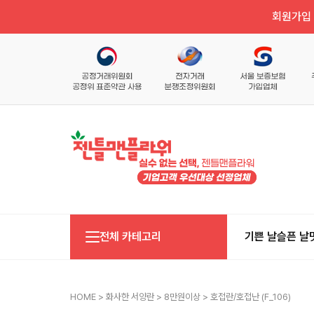
회원가입 
전체 카테고리
기쁜 날
슬픈 날
HOME
>
화사한 서양란
>
8만원이상
> 호접란/호접난 (f_106)