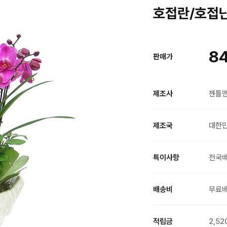
호접란/호접난 
8
판매가
제조사
젠틀
제조국
대한
특이사항
전국
배송비
무료
적립금
2,52