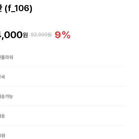
(f_106)
4,000
9
%
원
92,000원
맨플라워
민국
배송가능
배송
0원