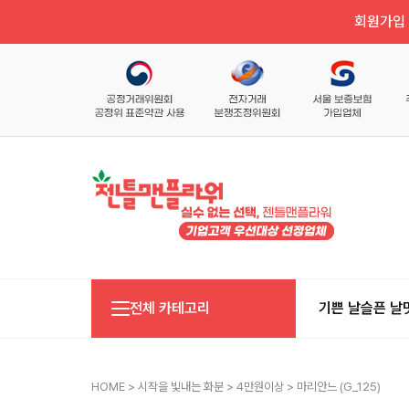
회원가입 
전체 카테고리
기쁜 날
슬픈 날
HOME
>
시작을 빛내는 화분
>
4만원이상
> 마리안느 (g_125)