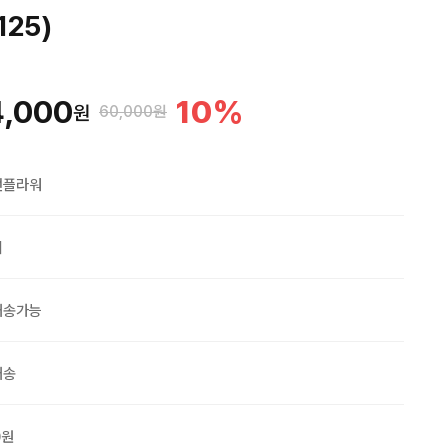
125)
4,000
10
%
원
60,000원
맨플라워
외
배송가능
배송
0원