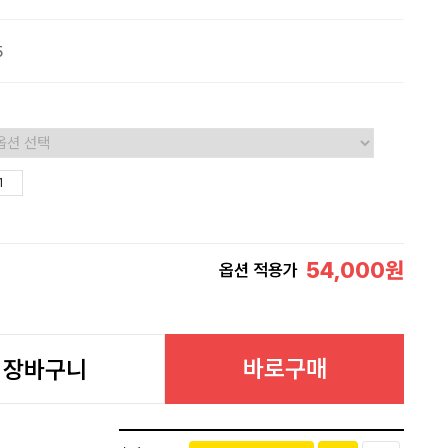
5
54,000
원
옵션 적용가
바로구매
장바구니