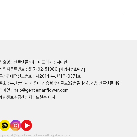
상호명 : 젠틀맨플라워
대표이사 : 임대현
사업자등록번호 : 617-92-51980
[사업자번호확인]
통신판매업신고번호 : 제2014-부산해운-0371호
주소 : 부산광역시 해운대구 송정광어골로82번길 144, 4층 젠틀맨플라워
이메일 : help@gentlemanflower.com
개인정보취급책임자 : 노현수 이사
copyright ⒞ gentlemanflower all right reserved