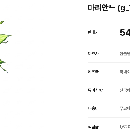
마리안느 (g_
5
판매가
제조사
젠틀
제조국
국내
특이사항
전국
배송비
무료
적립금
1,62