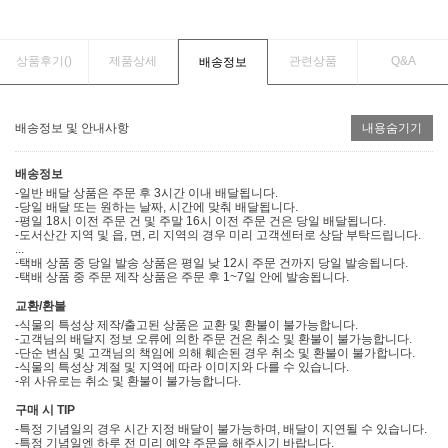
상품후기(
)
제품상세
관련상품
Q&A
배송정보
배송정보 및 안내사항
내용숨기기
배송정보
-일반 배달 상품은 주문 후 3시간 이내 배달됩니다.
-당일 배달 또는 원하는 날짜, 시간에 맞춰 배달됩니다.
-평일 18시 이전 주문 건 및 주말 16시 이전 주문 건은 당일 배달됩니다.
-도서산간 지역 및 읍, 면, 리 지역의 경우 미리 고객센터로 상담 부탁드립니다.
...
-택배 상품 중 당일 발송 상품은 평일 낮 12시 주문 건까지 당일 발송됩니다.
-택배 상품 중 주문 제작 상품은 주문 후 1~7일 안에 발송됩니다.
교환/환불
-식물의 특성상 제작/출고된 상품은 교환 및 환불이 불가능합니다.
-고객님의 배달지 정보 오류에 의한 주문 건은 취소 및 환불이 불가능합니다.
-단순 변심 및 고객님의 책임에 의해 훼손된 경우 취소 및 환불이 불가합니다.
-식물의 특성상 계절 및 지역에 따라 이미지와 다를 수 있습니다.
-위 사유로는 취소 및 환불이 불가능합니다.
구매 시 TIP
-특정 기념일의 경우 시간 지정 배달이 불가능하며, 배달이 지연될 수 있습니다.
-특정 기념일엔 하루 전 미리 예약 주문을 해주시기 바랍니다.