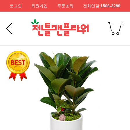
로그인
회원가입
주문조회
전화연결:
1566-3289
0