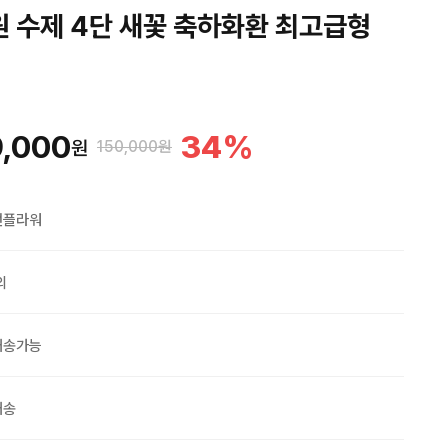
원 수제 4단 새꽃 축하화환 최고급형
,000
34
%
원
150,000원
맨플라워
외
배송가능
배송