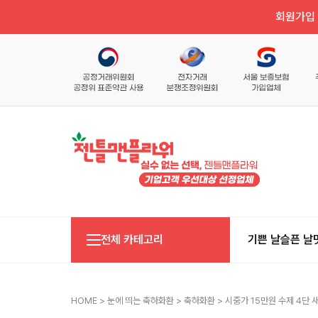
회원가입 
전체 카테고리
기쁜 날
슬픈 날
HOME
>
눈에 띄는 축하화환
>
축하화환
> 시중가 15만원 수제 4단 