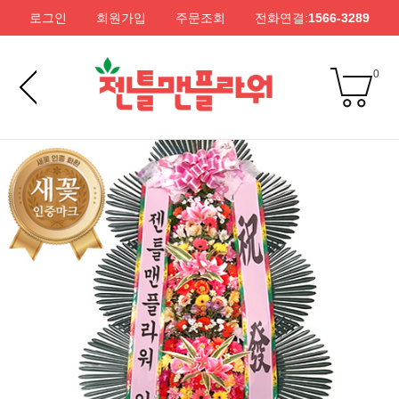
로그인
회원가입
주문조회
전화연결:
1566-3289
0