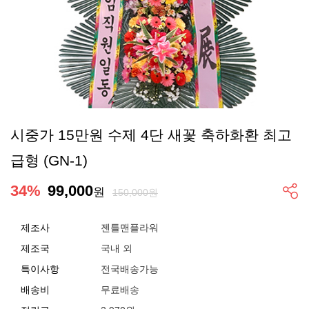
시중가 15만원 수제 4단 새꽃 축하화환 최고
급형 (GN-1)
34
%
99,000
원
150,000원
제조사
젠틀맨플라워
제조국
국내 외
특이사항
전국배송가능
배송비
무료배송