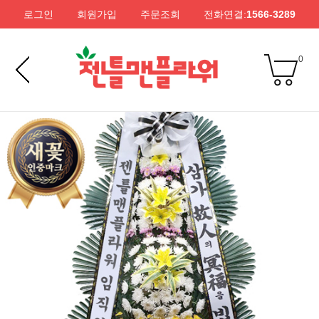
로그인
회원가입
주문조회
전화연결:
1566-3289
0