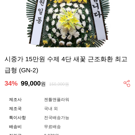
시중가 15만원 수제 4단 새꽃 근조화환 최고
급형 (GN-2)
34
%
99,000
원
150,000원
제조사
젠틀맨플라워
제조국
국내 외
특이사항
전국배송가능
배송비
무료배송