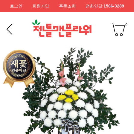
로그인
회원가입
주문조회
전화연결:
1566-3289
0