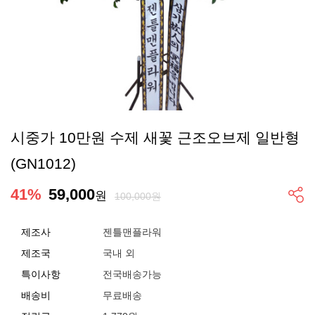
시중가 10만원 수제 새꽃 근조오브제 일반형
(GN1012)
41
%
59,000
원
100,000원
제조사
젠틀맨플라워
제조국
국내 외
특이사항
전국배송가능
배송비
무료배송