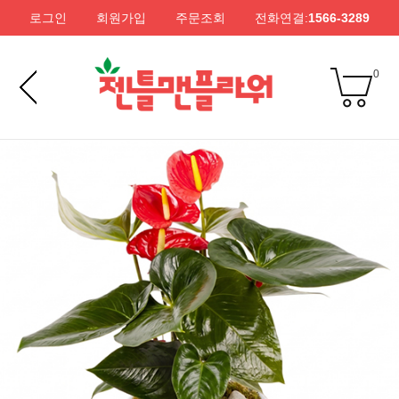
로그인
회원가입
주문조회
전화연결:
1566-3289
0