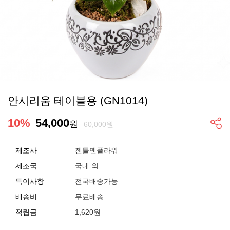
안시리움 테이블용 (GN1014)
10
%
54,000
원
60,000원
제조사
젠틀맨플라워
제조국
국내 외
특이사항
전국배송가능
배송비
무료배송
적립금
1,620원