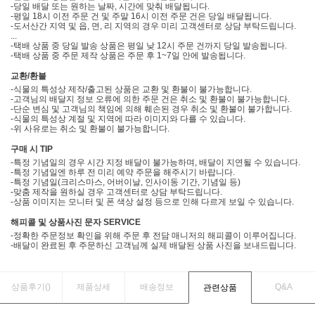
-당일 배달 또는 원하는 날짜, 시간에 맞춰 배달됩니다.
-평일 18시 이전 주문 건 및 주말 16시 이전 주문 건은 당일 배달됩니다.
-도서산간 지역 및 읍, 면, 리 지역의 경우 미리 고객센터로 상담 부탁드립니다.
...
-택배 상품 중 당일 발송 상품은 평일 낮 12시 주문 건까지 당일 발송됩니다.
-택배 상품 중 주문 제작 상품은 주문 후 1~7일 안에 발송됩니다.
교환/환불
-식물의 특성상 제작/출고된 상품은 교환 및 환불이 불가능합니다.
-고객님의 배달지 정보 오류에 의한 주문 건은 취소 및 환불이 불가능합니다.
-단순 변심 및 고객님의 책임에 의해 훼손된 경우 취소 및 환불이 불가합니다.
-식물의 특성상 계절 및 지역에 따라 이미지와 다를 수 있습니다.
-위 사유로는 취소 및 환불이 불가능합니다.
구매 시 TIP
-특정 기념일의 경우 시간 지정 배달이 불가능하며, 배달이 지연될 수 있습니다.
-특정 기념일엔 하루 전 미리 예약 주문을 해주시기 바랍니다.
-특정 기념일(크리스마스, 어버이날, 인사이동 기간, 기념일 등)
-맞춤 제작을 원하실 경우 고객센터로 상담 부탁드립니다.
-상품 이미지는 모니터 및 폰 색상 설정 등으로 인해 다르게 보일 수 있습니다.
해피콜 및 상품사진 문자 SERVICE
-정확한 주문정보 확인을 위해 주문 후 전담 매니저의 해피콜이 이루어집니다.
-배달이 완료된 후 주문하신 고객님께 실제 배달된 상품 사진을 보내드립니다.
상품후기(
)
제품상세
배송정보
Q&A
관련상품