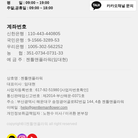
평 일 : 09:00 ~ 19:00
카카오채널 문의
주말,공휴일 : 09:00 ~ 18:00
계좌번호
신한은행 : 110-443-440805
국민은행 : 9-1566-3289-53
우리은행 : 1005-302-562252
농 협 : 351-0734-0731-33
예 금 주 : 젠틀맨플라워(임대현)
상호명 : 젠틀맨플라워
대표이사 : 임대현
사업자등록번호 : 617-92-51980
[사업자번호확인]
통신판매업신고번호 : 제2014-부산해운-0371호
주소 : 부산광역시 해운대구 송정광어골로82번길 144, 4층 젠틀맨플라워
이메일 :
help@gentlemanflower.com
개인정보취급책임자 : 노현수 이사 / 이귀환 본부장
copyright⒞젠틀맨플라워 all right reserved