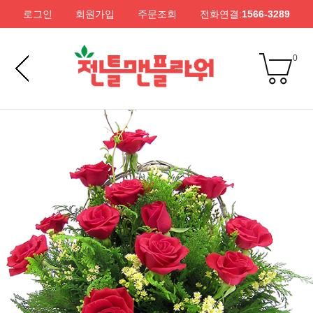
로그인
회원가입
주문조회
전화연결:
1566-3289
0