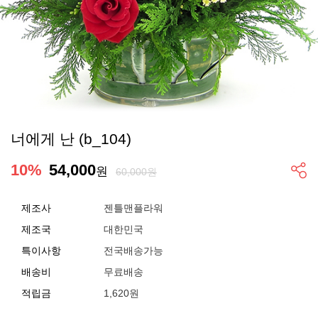
너에게 난 (b_104)
10
%
54,000
원
60,000원
제조사
젠틀맨플라워
제조국
대한민국
특이사항
전국배송가능
배송비
무료배송
적립금
1,620원