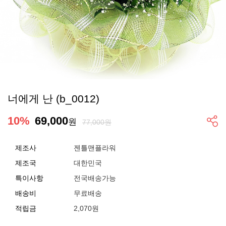
너에게 난 (b_0012)
10
%
69,000
원
77,000원
제조사
젠틀맨플라워
제조국
대한민국
특이사항
전국배송가능
배송비
무료배송
적립금
2,070원