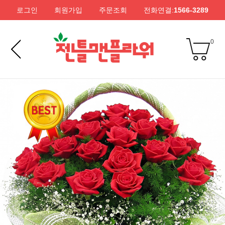
로그인
회원가입
주문조회
전화연결:
1566-3289
0