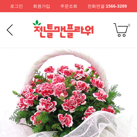
로그인
회원가입
주문조회
전화연결:
1566-3289
0