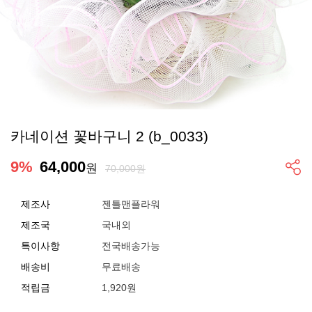
카네이션 꽃바구니 2 (b_0033)
9
%
64,000
원
70,000원
제조사
젠틀맨플라워
제조국
국내외
특이사항
전국배송가능
배송비
무료배송
적립금
1,920원