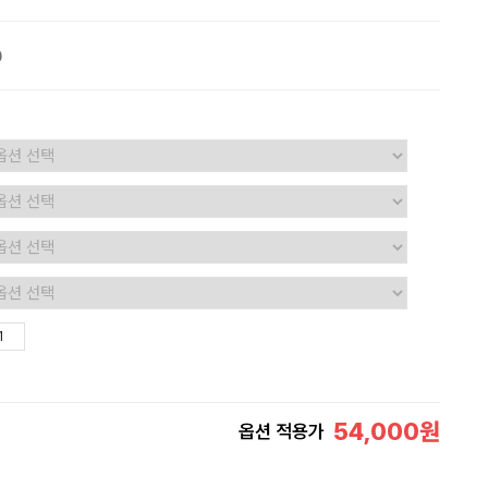
0
54,000
원
옵션 적용가