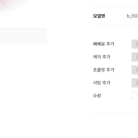
모델명
b_15
빼빼로 추가
케익 추가
초콜렛 추가
사탕 추가
수량