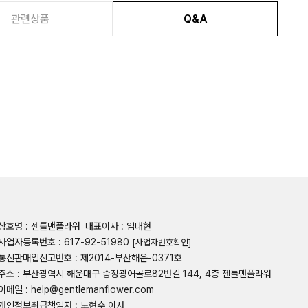
관련상품
Q&A
상호명 : 젠틀맨플라워
대표이사 : 임대현
사업자등록번호 : 617-92-51980
[사업자번호확인]
통신판매업신고번호 : 제2014-부산해운-0371호
주소 : 부산광역시 해운대구 송정광어골로82번길 144, 4층 젠틀맨플라워
이메일 : help@gentlemanflower.com
개인정보취급책임자 : 노현수 이사