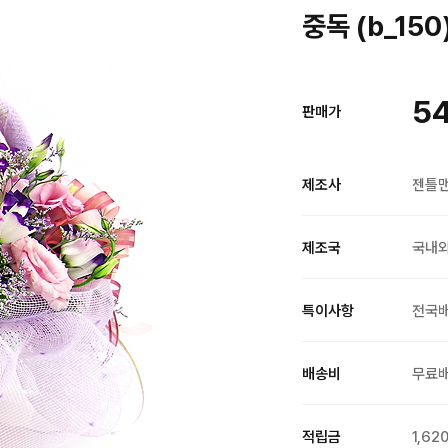
중독 (b_150
5
판매가
제조사
젠틀
제조국
국내
특이사항
전국
배송비
무료
적립금
1,62