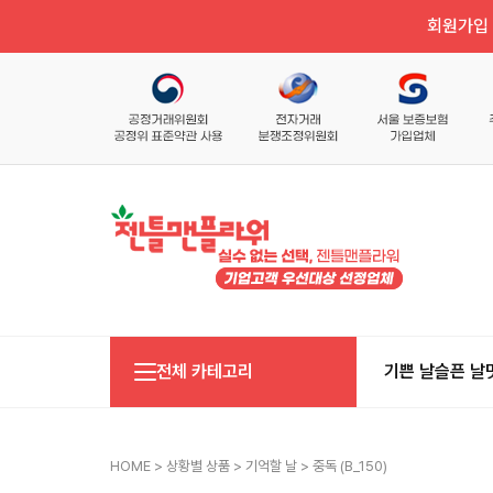
회원가입 
전체 카테고리
기쁜 날
슬픈 날
HOME
>
상황별 상품
>
기억할 날
> 중독 (b_150)