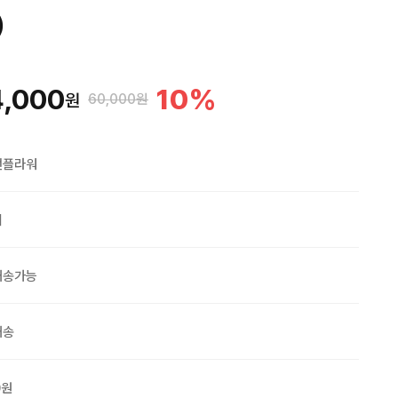
)
4,000
10
%
원
60,000원
맨플라워
외
배송가능
배송
0원