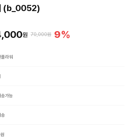
(b_0052)
4,000
9
%
원
70,000원
맨플라워
외
배송가능
배송
0원