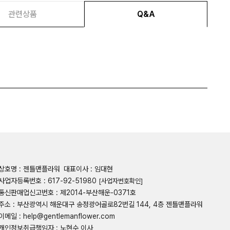
관련상품
Q&A
상호명 : 젠틀맨플라워
대표이사 : 임대현
사업자등록번호 : 617-92-51980
[사업자번호확인]
통신판매업신고번호 : 제2014-부산해운-0371호
주소 : 부산광역시 해운대구 송정광어골로82번길 144, 4층 젠틀맨플라워
이메일 : help@gentlemanflower.com
개인정보취급책임자 : 노현수 이사