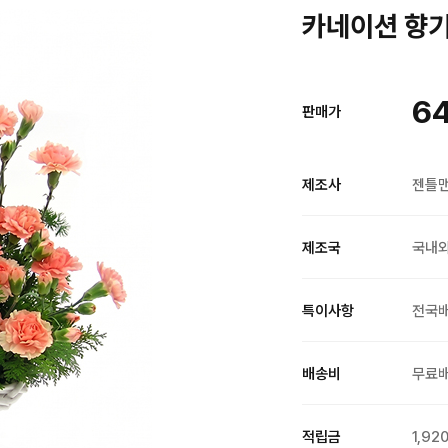
카네이션 향기 
6
판매가
제조사
젠틀
제조국
국내
특이사항
전국
배송비
무료
적립금
1,92