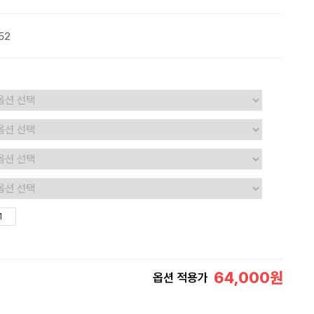
52
64,000
원
옵션 적용가