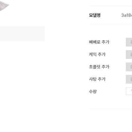
모델명
3a18
빼빼로 추가
케익 추가
초콜렛 추가
사탕 추가
수량