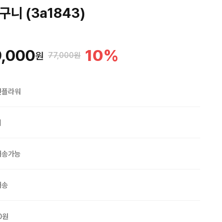
니 (3a1843)
,000
10
%
원
77,000원
맨플라워
외
배송가능
배송
0원