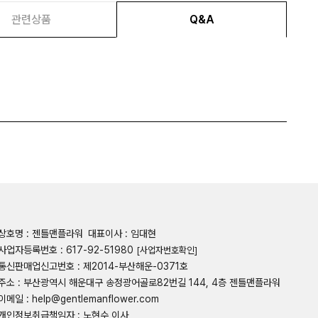
관련상품
Q&A
상호명 : 젠틀맨플라워
대표이사 : 임대현
사업자등록번호 : 617-92-51980
[사업자번호확인]
통신판매업신고번호 : 제2014-부산해운-0371호
주소 : 부산광역시 해운대구 송정광어골로82번길 144, 4층 젠틀맨플라워
이메일 : help@gentlemanflower.com
개인정보취급책임자 : 노현수 이사