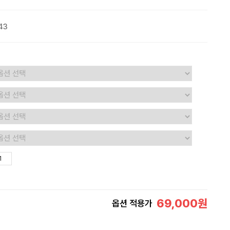
43
69,000
원
옵션 적용가