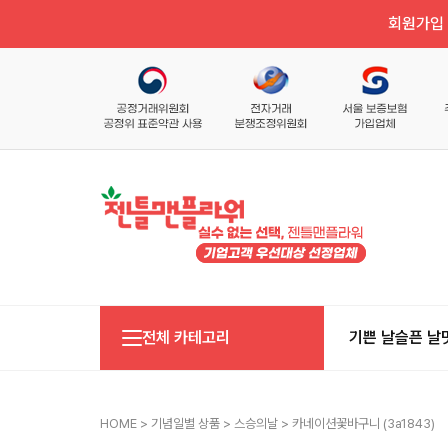
회원가입 
전체 카테고리
기쁜 날
슬픈 날
HOME
>
기념일별 상품
>
스승의날
> 카네이션꽃바구니 (3a1843)