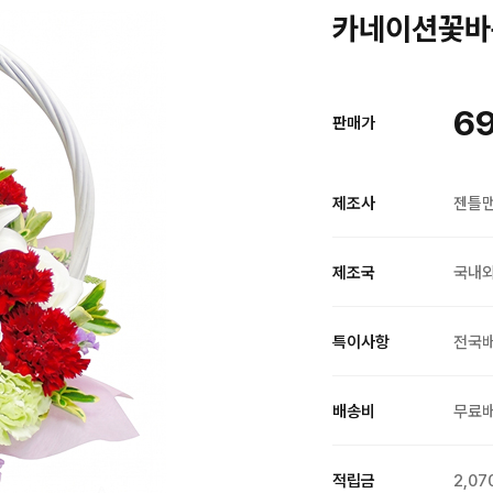
카네이션꽃바구
69
판매가
제조사
젠틀
제조국
국내
특이사항
전국
배송비
무료
적립금
2,07