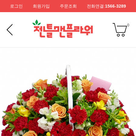
로그인
회원가입
주문조회
전화연결:
1566-3289
0