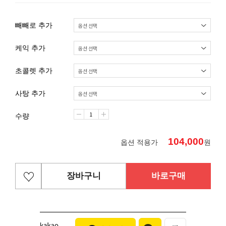
빼빼로 추가
케익 추가
초콜렛 추가
사탕 추가
수량
104,000
옵션 적용가
원
장바구니
바로구매