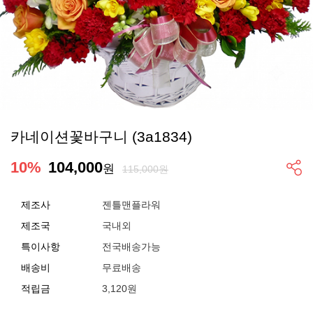
카네이션꽃바구니 (3a1834)
10
%
104,000
원
115,000원
제조사
젠틀맨플라워
제조국
국내외
특이사항
전국배송가능
배송비
무료배송
적립금
3,120원