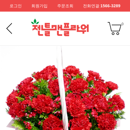
로그인
회원가입
주문조회
전화연결:
1566-3289
0