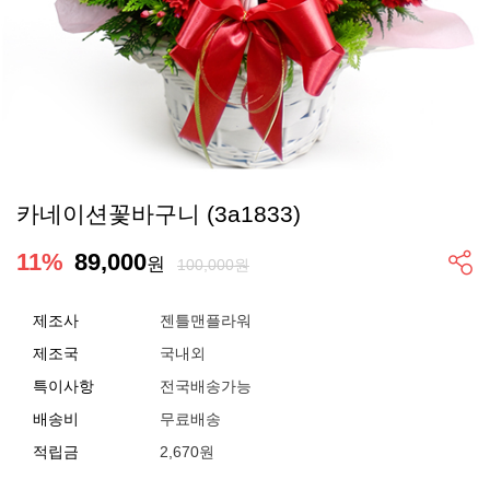
카네이션꽃바구니 (3a1833)
11
%
89,000
원
100,000원
제조사
젠틀맨플라워
제조국
국내외
특이사항
전국배송가능
배송비
무료배송
적립금
2,670원