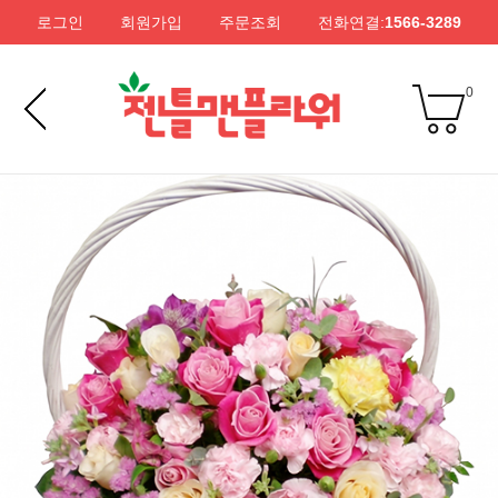
로그인
회원가입
주문조회
전화연결:
1566-3289
0