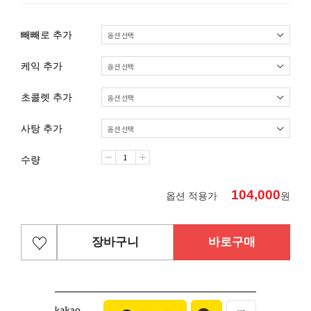
빼빼로 추가
케익 추가
초콜렛 추가
사탕 추가
수량
104,000
옵션 적용가
원
장바구니
바로구매