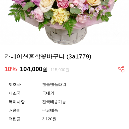
카네이션혼합꽃바구니 (3a1779)
10
%
104,000
원
115,000원
제조사
젠틀맨플라워
제조국
국내외
특이사항
전국배송가능
배송비
무료배송
적립금
3,120원