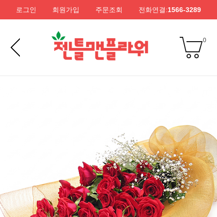
로그인
회원가입
주문조회
전화연결:
1566-3289
0