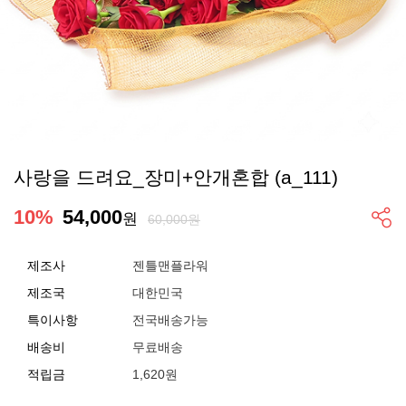
사랑을 드려요_장미+안개혼합 (a_111)
10
%
54,000
원
60,000원
제조사
젠틀맨플라워
제조국
대한민국
특이사항
전국배송가능
배송비
무료배송
적립금
1,620원