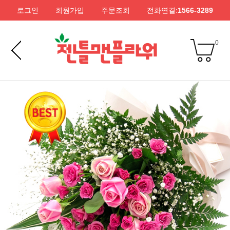
로그인
회원가입
주문조회
전화연결:
1566-3289
0