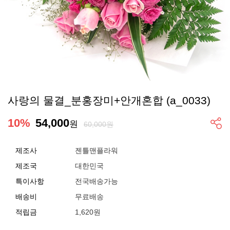
사랑의 물결_분홍장미+안개혼합 (a_0033)
10
%
54,000
원
60,000원
제조사
젠틀맨플라워
제조국
대한민국
특이사항
전국배송가능
배송비
무료배송
적립금
1,620원