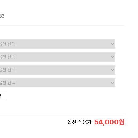
33
54,000
원
옵션 적용가