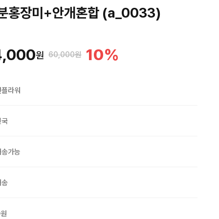
분홍장미+안개혼합 (a_0033)
4,000
10
%
원
60,000원
맨플라워
민국
배송가능
배송
0원