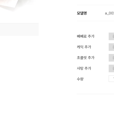
모델명
a_00
빼빼로 추가
케익 추가
초콜렛 추가
사탕 추가
수량