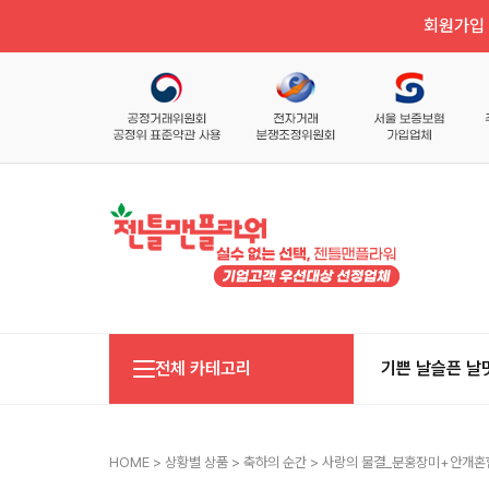
회원가입 
전체 카테고리
기쁜 날
슬픈 날
HOME
>
상황별 상품
>
축하의 순간
> 사랑의 물결_분홍장미+안개혼합 