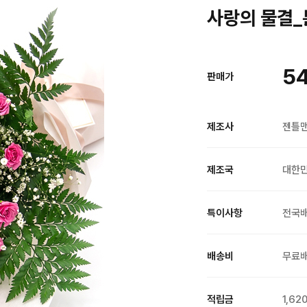
사랑의 물결_
5
판매가
제조사
젠틀
제조국
대한
특이사항
전국
배송비
무료
적립금
1,62