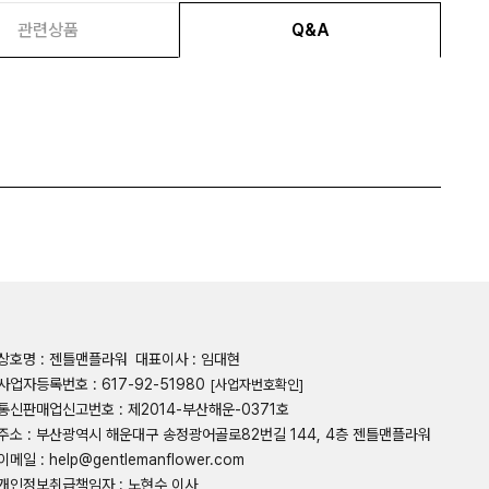
관련상품
Q&A
상호명 : 젠틀맨플라워
대표이사 : 임대현
사업자등록번호 : 617-92-51980
[사업자번호확인]
통신판매업신고번호 : 제2014-부산해운-0371호
주소 : 부산광역시 해운대구 송정광어골로82번길 144, 4층 젠틀맨플라워
이메일 : help@gentlemanflower.com
개인정보취급책임자 : 노현수 이사