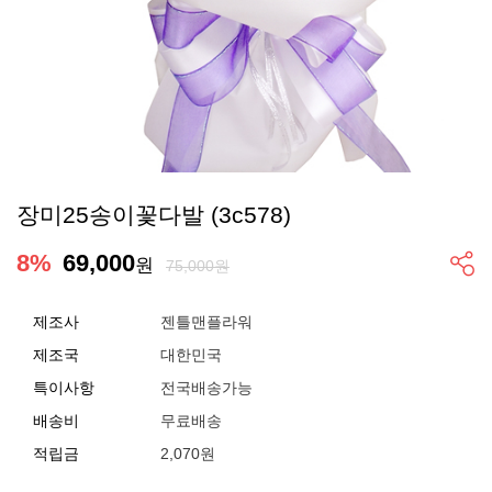
장미25송이꽃다발 (3c578)
8
%
69,000
원
75,000원
제조사
젠틀맨플라워
제조국
대한민국
특이사항
전국배송가능
배송비
무료배송
적립금
2,070원