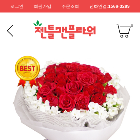
로그인
회원가입
주문조회
전화연결:
1566-3289
0