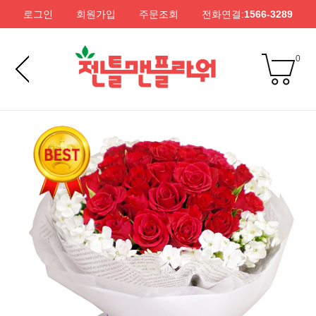
로그인
회원가입
주문조회
전화연결:
1566-3289
0