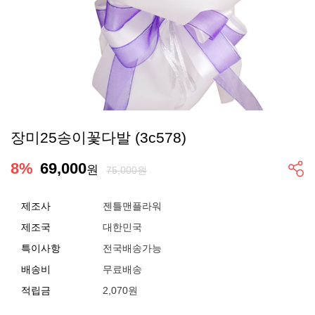
장미25송이꽃다발 (3c578)
8
%
69,000
원
75,000원
제조사
젠틀맨플라워
제조국
대한민국
특이사항
전국배송가능
배송비
무료배송
적립금
2,070원