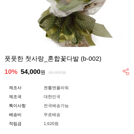
풋풋한 첫사랑_혼합꽃다발 (b-002)
10
%
54,000
원
60,000원
제조사
젠틀맨플라워
제조국
대한민국
특이사항
전국배송가능
배송비
무료배송
적립금
1,620원