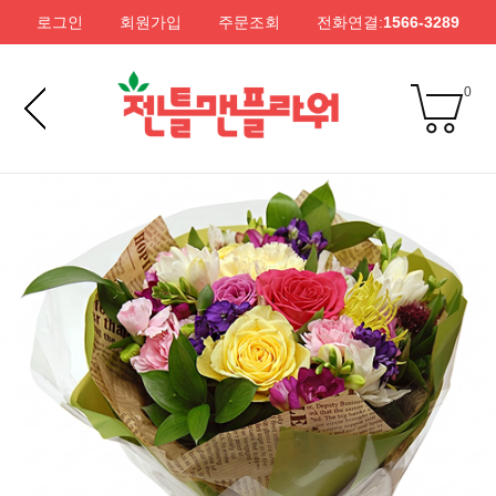
로그인
회원가입
주문조회
전화연결:
1566-3289
0