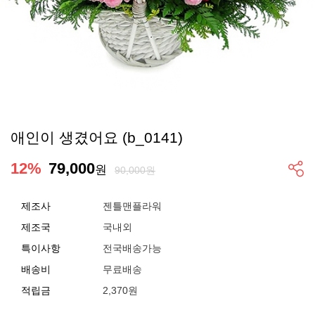
애인이 생겼어요 (b_0141)
12
%
79,000
원
90,000원
제조사
젠틀맨플라워
제조국
국내외
특이사항
전국배송가능
배송비
무료배송
적립금
2,370원