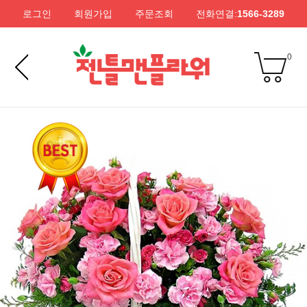
로그인
회원가입
주문조회
전화연결:
1566-3289
0